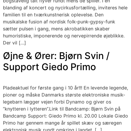
bogstavelig talt flyver rundt mens de spiller. I en
blanding af koncert og nycirkusfortælling, inviteres hele
familien til en tværkunstnerisk oplevelse. Den
musikalske fusion af nordisk folk-punk-gypsy-funk
sætter pulsen i gang, mens akrobatikken skaber
humoristiske, imponerende og nervepirrende øjeblikke.
Der vil […]
Øjne & Ører: Bjørn Svin /
Support Giedo Primo
Pladeaktuel for første gang i 10 år!!! En levende legende,
pioner og måske Danmarks største elektroniske musik-
legebarn lægger vejen forbi Dynamo og giver os
”knytteren i lytteren”.Link til Bandcamp: Bjørn Svin på
Bandcamp Support: Giedo Primo kl. 20.00 Lokale Giedo
Primo har gennem mange år spillet skæv og særegen
elektronisk musik rundt omkring i landet. […]