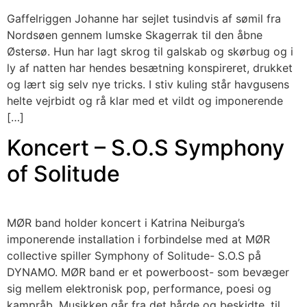
Gaffelriggen Johanne har sejlet tusindvis af sømil fra
Nordsøen gennem lumske Skagerrak til den åbne
Østersø. Hun har lagt skrog til galskab og skørbug og i
ly af natten har hendes besætning konspireret, drukket
og lært sig selv nye tricks. I stiv kuling står havgusens
helte vejrbidt og rå klar med et vildt og imponerende
[…]
Koncert – S.O.S Symphony
of Solitude
MØR band holder koncert i Katrina Neiburga’s
imponerende installation i forbindelse med at MØR
collective spiller Symphony of Solitude- S.O.S på
DYNAMO. MØR band er et powerboost- som bevæger
sig mellem elektronisk pop, performance, poesi og
kampråb. Musikken går fra det hårde og beskidte, til