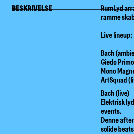
BESKRIVELSE
RumLyd arra
ramme skabt
Live lineup:
Bach (ambie
Giedo Primo
Mono Magn
ArtSquad (li
Bach (live)
Elektrisk ly
events.
Denne aften
solide beats