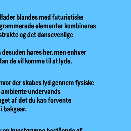
dflader blandes med futuristiske
rogrammerede elementer kombineres
bstrakte og det dansevenlige
an desuden høres her, men enhver
an de vil komme til at lyde.
 hvor der skabes lyd gennem fysiske
ed ambiente undervands
get af det du kan forvente
i bakgear.
g er en kunstgruppe bestående af