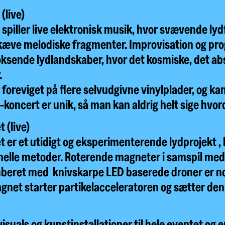
(live)
spiller live elektronisk musik, hvor svævende ly
kæve melodiske fragmenter. Improvisation og p
voksende lydlandskaber, hvor det kosmiske, det a
.
 foreviget på flere selvudgivne vinylplader, og k
koncert er unik, så man kan aldrig helt sige hvord
(live)
er et utidigt og eksperimenterende lydprojekt ,
onelle metoder. Roterende magneter i samspil m
mberet med knivskarpe LED baserede droner er no
net starter partikelacceleratoren og sætter den 
visuals og kunstinstallationer til hele eventet o