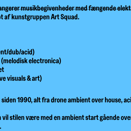
ngerer musikbegivenheder med fængende elektron
 af kunstgruppen Art Squad.
nt/dub/acid)
 (melodisk electronica)
et
ve visuals & art)
d siden 1990, alt fra drone ambient over house, a
 vil stilen være med en ambient start gående ove
.