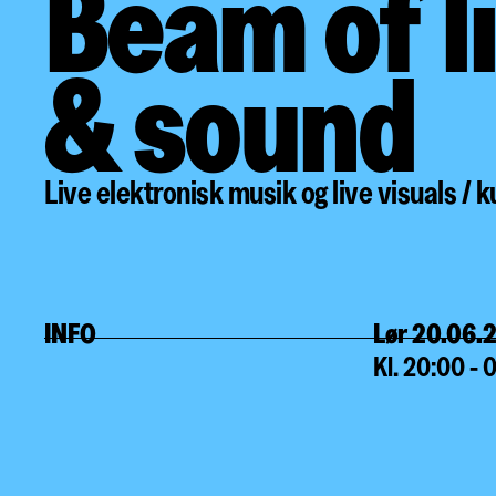
Beam of l
& sound
Live elektronisk musik og live visuals / 
INFO
Lør 20.06.
Kl. 20:00 - 