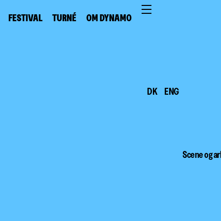
FESTIVAL
TURNÉ
OM DYNAMO
DK
ENG
Scene og ar