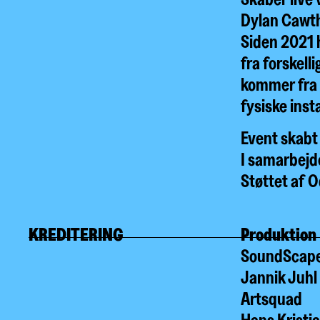
Dylan Cawth
Siden 2021 h
fra forskell
kommer fra 
fysiske inst
Event skabt
I samarbej
Støttet af
KREDITERING
Produktion
SoundScap
Jannik Juhl
Artsquad