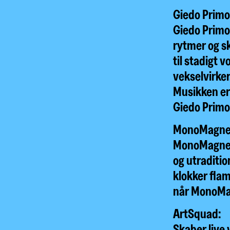
Giedo Primo 
Giedo Primo 
rytmer og s
til stadigt 
vekselvirker
Musikken er
Giedo Primo-
MonoMagnet 
MonoMagnet 
og utraditi
klokker fla
når MonoMag
ArtSquad:
Skaber live 