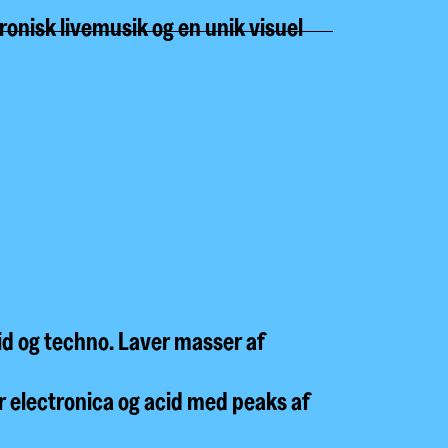
isk livemusik og en unik visuel
cid og techno. Laver masser af
r electronica og acid med peaks af