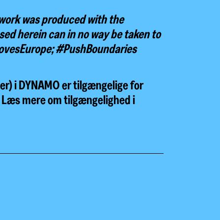
 work was produced with the
sed herein can in no way be taken to
reMovesEurope; #PushBoundaries
er) i DYNAMO er tilgængelige for
r. Læs mere om tilgængelighed i