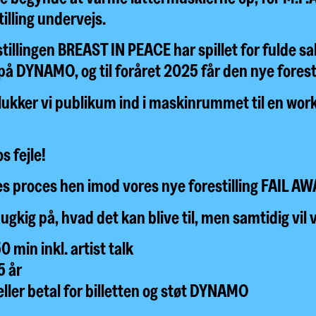
illing undervejs.
illingen BREAST IN PEACE har spillet for fulde s
på DYNAMO, og til foråret 2025 får den nye forest
 lukker vi publikum ind i maskinrummet til en wo
s fejle!
es proces hen imod vores nye forestilling FAIL A
ugkig på, hvad det kan blive til, men samtidig vil vi
min inkl. artist talk
5 år
eller betal for billetten og støt DYNAMO