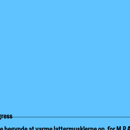
gress
de begynde at varme lattermusklerne op, for M.P.A