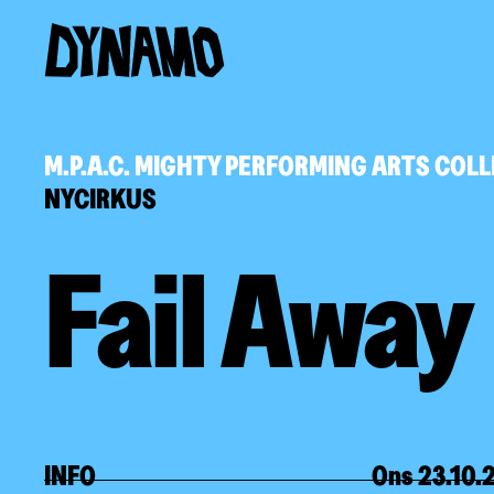
M.P.A.C. MIGHTY PERFORMING ARTS COLL
NYCIRKUS
Fail Away
INFO
Ons 23.10.