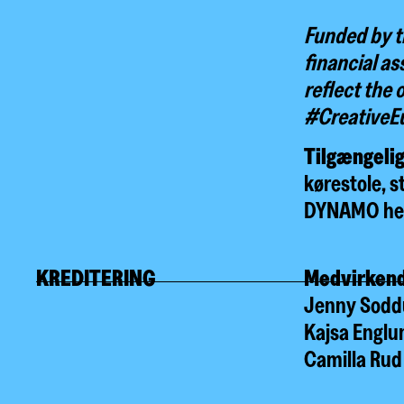
Funded by t
financial as
reflect the
#CreativeE
Tilgængeli
kørestole, s
DYNAMO
he
KREDITERING
Medvirken
Jenny Sodd
Kajsa Englu
Camilla Rud