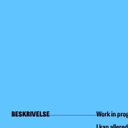
BESKRIVELSE
Work in pro
I kan allere