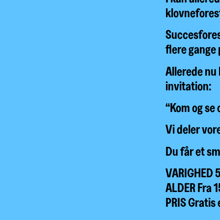
klovneforest
Succesforest
flere gange 
Allerede nu
invitation:
“Kom og se o
Vi deler vor
Du får et sm
VARIGHED 50 
ALDER Fra 1
PRIS Gratis 