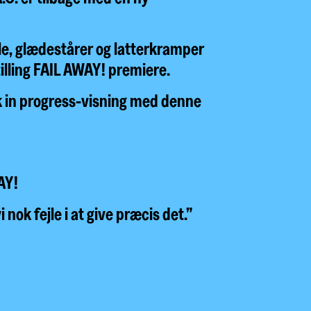
ale, glædestårer og latterkramper
illing FAIL AWAY! premiere.
rk in progress-visning med denne
WAY!
 nok fejle i at give præcis det.”