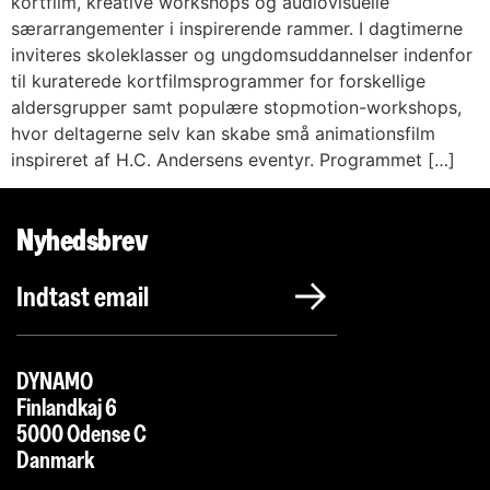
kortfilm, kreative workshops og audiovisuelle
særarrangementer i inspirerende rammer. I dagtimerne
inviteres skoleklasser og ungdomsuddannelser indenfor
til kuraterede kortfilmsprogrammer for forskellige
aldersgrupper samt populære stopmotion-workshops,
hvor deltagerne selv kan skabe små animationsfilm
inspireret af H.C. Andersens eventyr. Programmet […]
Nyhedsbrev
DYNAMO
Finlandkaj 6
5000 Odense C
Danmark