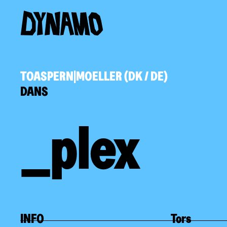
TOASPERN|MOELLER (DK / DE)
DANS
_plex
INFO
Tors