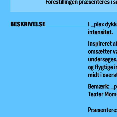
Forestillingen præsenteres i
BESKRIVELSE
I _plex dyk
intensitet.
Inspireret a
omsætter væ
undersøges, 
og flygtige
midt i overs
Bemærk: _pl
Teater Mom
Præsenteres