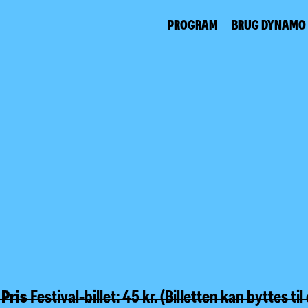
PROGRAM
BRUG DYNAMO
Pris
Festival-billet: 45 kr. (Billetten kan byttes ti