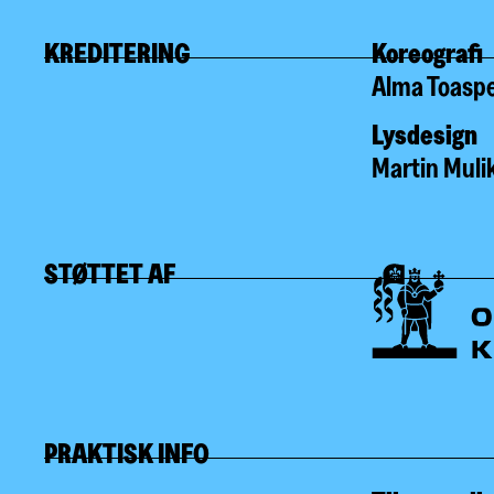
KREDITERING
Koreografi
Alma Toasp
Lysdesign
Martin Muli
STØTTET AF
PRAKTISK INFO