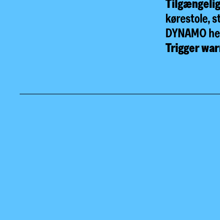
Tilgængeli
kørestole, s
DYNAMO
he
Trigger war