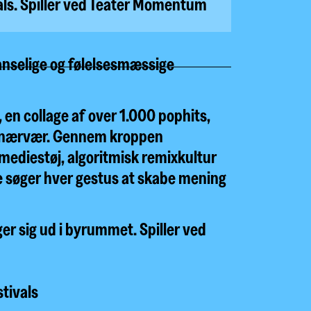
ls. Spiller ved Teater Momentum
anselige og følelsesmæssige
 en collage af over 1.000 pophits,
g nærvær. Gennem kroppen
 mediestøj, algoritmisk remixkultur
de søger hver gestus at skabe mening
r sig ud i byrummet. Spiller ved
tivals