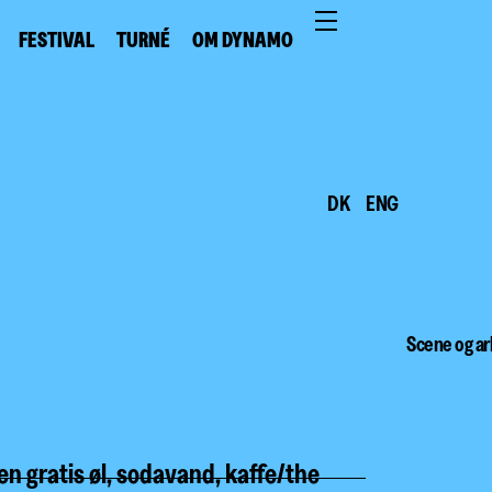
FESTIVAL
TURNÉ
OM DYNAMO
DK
ENG
Scene og ar
l en gratis øl, sodavand, kaffe/the