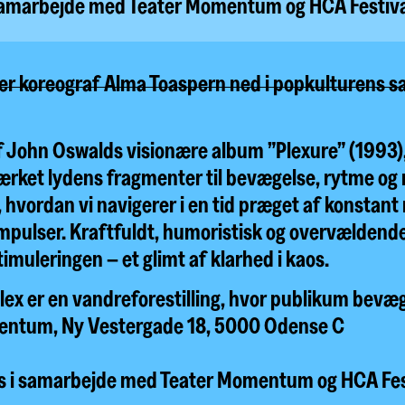
 samarbejde med Teater Momentum og HCA Festiva
ker koreograf Alma Toaspern ned i popkulturens s
f John Oswalds visionære album ”Plexure” (1993),
rket lydens fragmenter til bevægelse, rytme o
hvordan vi navigerer i en tid præget af konstant
 impulser. Kraftfuldt, humoristisk og overvælden
timuleringen – et glimt af klarhed i kaos.
ex er en vandreforestilling, hvor publikum bevæge
entum, Ny Vestergade 18, 5000 Odense C
 i samarbejde med Teater Momentum og HCA Fes