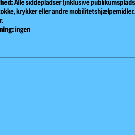
ghed:
Alle siddepladser (inklusive publikumsplads
tokke, krykker eller andre mobilitetshjælpemidle
r
.
ning:
ingen