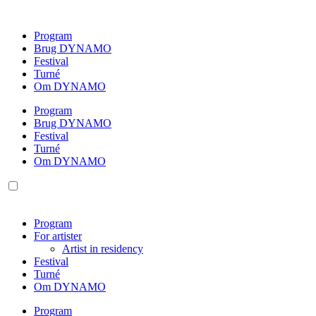
Videre
til
Program
indhold
Brug DYNAMO
Festival
Turné
Om DYNAMO
Program
Brug DYNAMO
Festival
Turné
Om DYNAMO
Program
For artister
Artist in residency
Festival
Turné
Om DYNAMO
Program