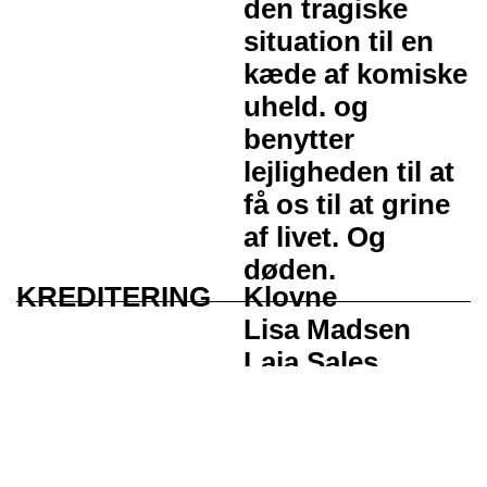
den tragiske
situation til en
kæde af komiske
uheld. og
benytter
lejligheden til at
få os til at grine
af livet. Og
døden.
KREDITERING
Klovne
Lisa Madsen
Laia Sales
Jimena Cavalletti
DK
ENG
Produktion
Iván Lionel
CIRCUS