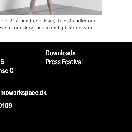
l det 21 århundrede. Hairy Tales handler om
res en komisk og underfundig historie, som
O
Downloads
j 6
Press Festival
ense C
rk
amoworkspace.dk
0109