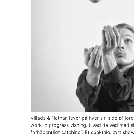
Villads & Nathan lever på hver sin side af j
work in progress visning. Hvad de ved med sik
forhåbentligt catching”. Et spektakulært sho