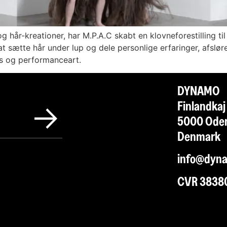
g hår-kreationer, har M.P.A.C skabt en klovneforestilling ti
 at sætte hår under lup og dele personlige erfaringer, afslø
s og performanceart.
DYNAM
Finlandka
5000 Od
Denma
info@dyn
CVR 3838