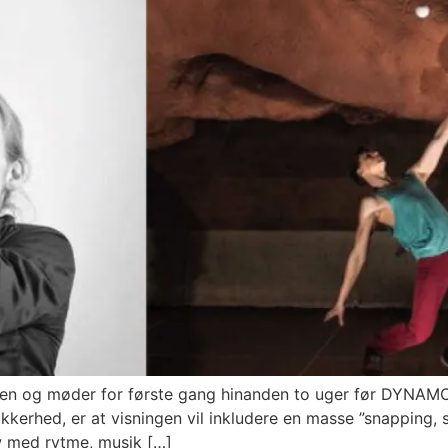
orden og møder for første gang hinanden to uger før DYNAM
kerhed, er at visningen vil inkludere en masse ”snapping, 
w med rytme, musik […]