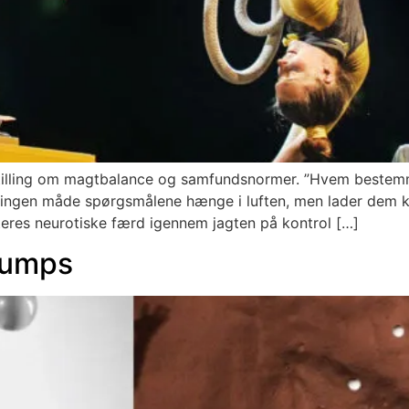
tilling om magtbalance og samfundsnormer. ”Hvem bestemme
ingen måde spørgsmålene hænge i luften, men lader dem kolli
teres neurotiske færd igennem jagten på kontrol […]
Humps