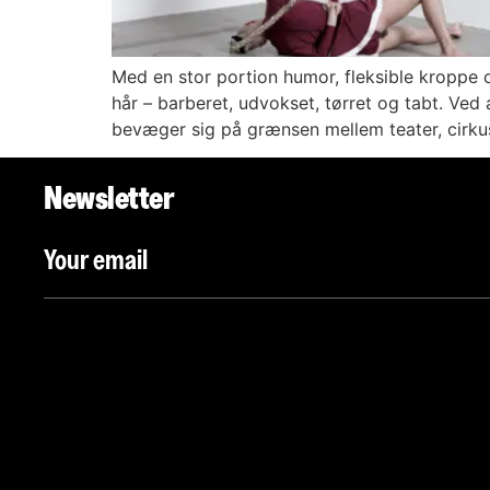
Med en stor portion humor, fleksible kroppe o
hår – barberet, udvokset, tørret og tabt. Ved
bevæger sig på grænsen mellem teater, cirku
Newsletter