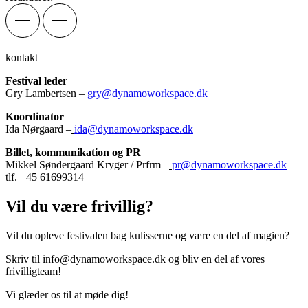
kontakt
Festival leder
Gry Lambertsen –
gry@dynamoworkspace.dk
Koordinator
Ida Nørgaard –
ida@dynamoworkspace.dk
Billet, kommunikation og PR
Mikkel Søndergaard Kryger / Prfrm –
pr@dynamoworkspace.dk
tlf. +45 61699314
Vil du være frivillig?
Vil du opleve festivalen bag kulisserne og være en del af magien?
Skriv til
info@dynamoworkspace.dk
og bliv en del af vores
frivilligteam!
Vi glæder os til at møde dig!