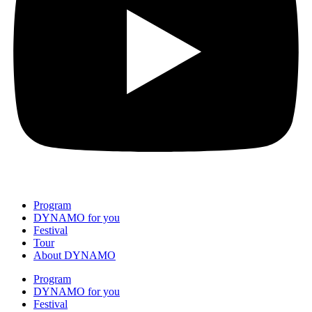
Program
DYNAMO for you
Festival
Tour
About DYNAMO
Program
DYNAMO for you
Festival