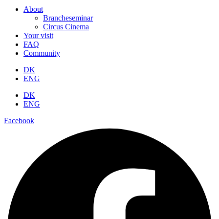
About
Brancheseminar
Circus Cinema
Your visit
FAQ
Community
DK
ENG
DK
ENG
Facebook