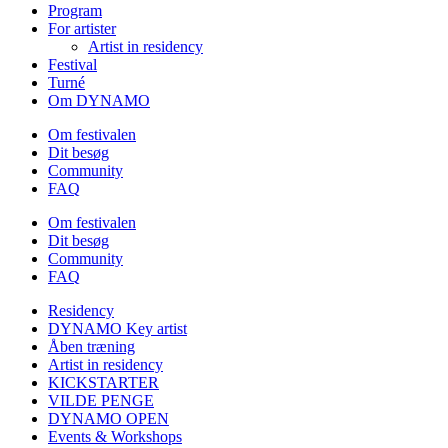
Program
For artister
Artist in residency
Festival
Turné
Om DYNAMO
Om festivalen
Dit besøg
Community
FAQ
Om festivalen
Dit besøg
Community
FAQ
Residency
DYNAMO Key artist
Åben træning
Artist in residency
KICKSTARTER
VILDE PENGE
DYNAMO OPEN
Events & Workshops