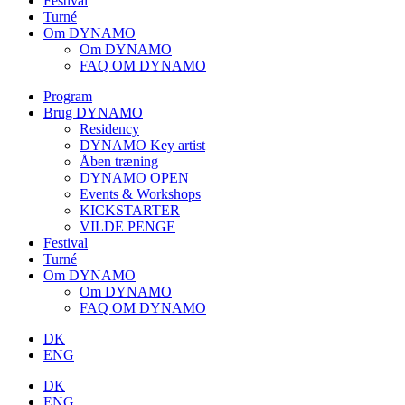
Festival
Turné
Om DYNAMO
Om DYNAMO
FAQ OM DYNAMO
Program
Brug DYNAMO
Residency
DYNAMO Key artist
Åben træning
DYNAMO OPEN
Events & Workshops
KICKSTARTER
VILDE PENGE
Festival
Turné
Om DYNAMO
Om DYNAMO
FAQ OM DYNAMO
DK
ENG
DK
ENG