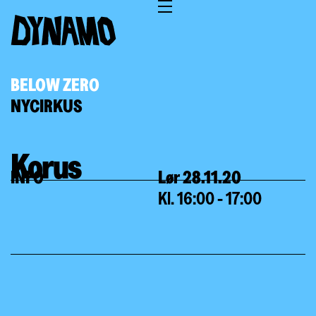
BELOW ZERO
NYCIRKUS
Korus
INFO
Lør 28.11.20
Kl. 16:00 - 17:00