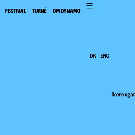
FESTIVAL
TURNÉ
OM DYNAMO
DK
ENG
Scene og ar