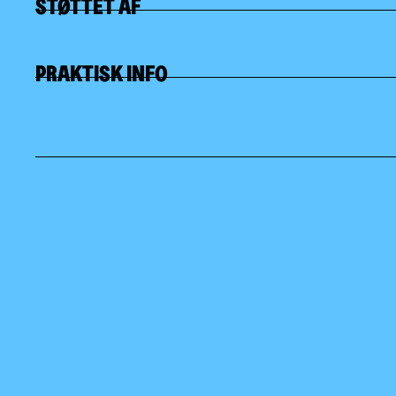
STØTTET AF
PRAKTISK INFO