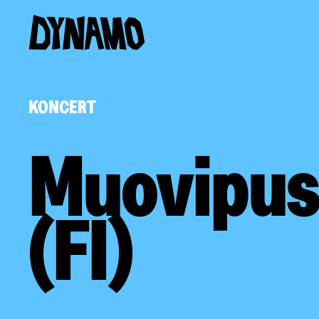
KONCERT
Muovipus
(FI)