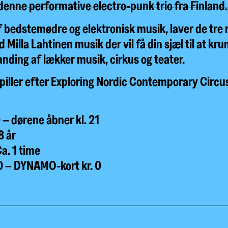
 denne performative electro-punk trio fra Finland.
f bedstemødre og elektronisk musik, laver de tre
 Milla Lahtinen musik der vil få din sjæl til at 
nding af lækker musik, cirkus og teater.
piller efter Exploring Nordic Contemporary Circu
0 – dørene åbner kl. 21
8 år
. 1 time
50 – DYNAMO-kort kr. 0