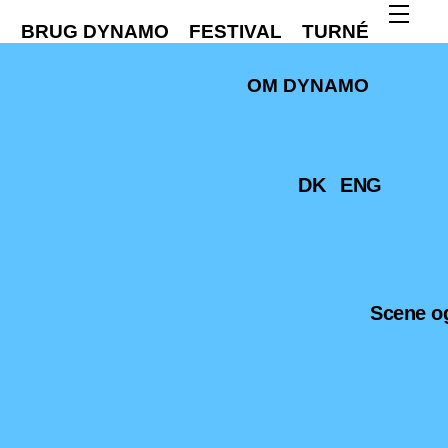
M
BRUG DYNAMO
FESTIVAL
TURNÉ
OM DYNAMO
DK
ENG
Scene og