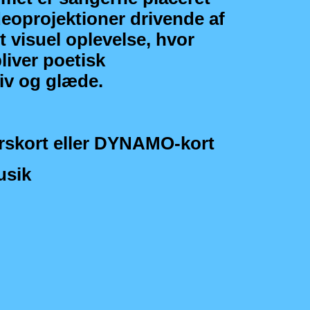
deoprojektioner drivende af
 visuel oplevelse, hvor
iver poetisk
v og glæde.
rskort eller DYNAMO-kort
usik