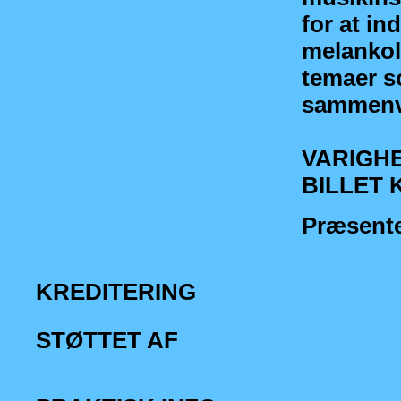
for at in
melankol
temaer s
sammenvæ
VARIGHED
BILLET K
Præsent
KREDITERING
STØTTET AF