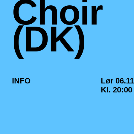
Choir
(DK)
INFO
Lør 06.11
Kl. 20:00