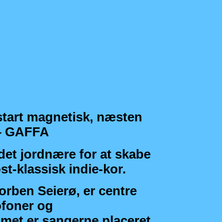
 start magnetisk, næsten
 – GAFFA
et jordnære for at skabe
t-klassisk indie-kor.
rben Seierø, er centre
ofoner og
met er sangerne placeret