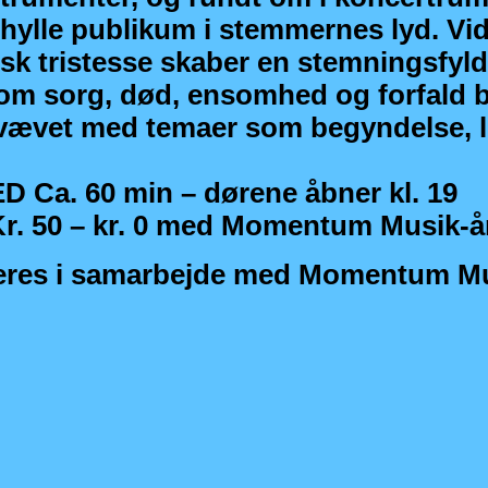
dhylle publikum i stemmernes lyd. Vi
sk tristesse skaber en stemningsfyldt
om sorg, død, ensomhed og forfald bl
vet med temaer som begyndelse, li
 Ca. 60 min – dørene åbner kl. 19
r. 50 – kr. 0 med Momentum Musik-å
eres i samarbejde med Momentum M