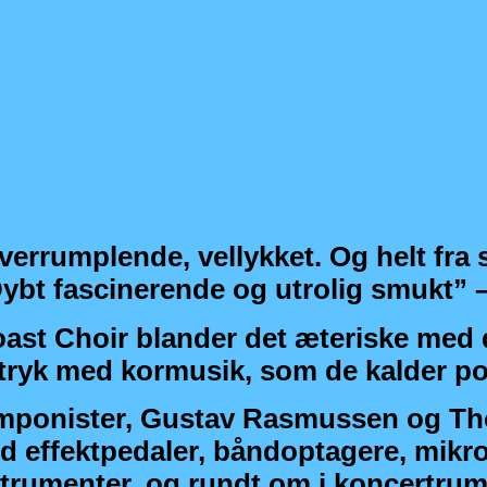
verrumplende, vellykket. Og helt fra
 Dybt fascinerende og utrolig smukt”
ast Choir blander det æteriske med d
dtryk med kormusik, som de kalder pos
mponister, Gustav Rasmussen og Tho
d effektpedaler, båndoptagere, mikr
trumenter, og rundt om i koncertrum