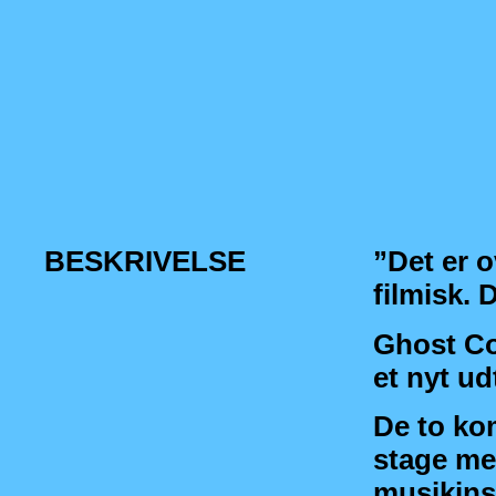
BESKRIVELSE
”Det er o
filmisk.
Ghost Co
et nyt u
De to ko
stage me
musikins