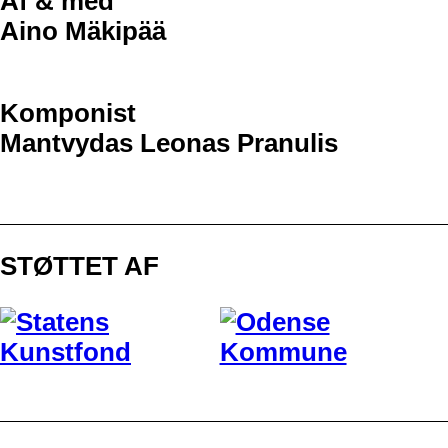
Af & med
Aino Mäkipää
Komponist
Mantvydas Leonas Pranulis
STØTTET AF