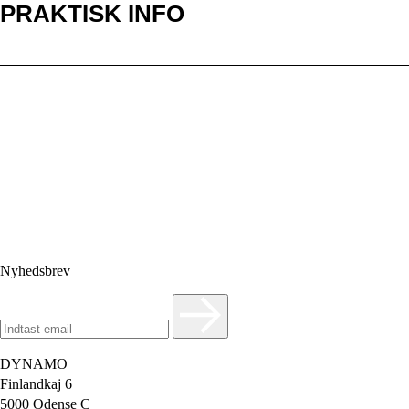
PRAKTISK INFO
Hvem er DYNAMO
DYNAMO er samtidscirkus af hoj kunstnerisk kvalitet.
Vi skaber et rum, hvor kunstnere, publikum og
samfundet kan modes i nye, uventede faellesskaber.
Nyhedsbrev
DYNAMO
Finlandkaj 6
5000 Odense C