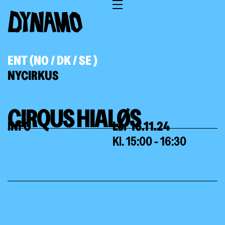
ENT (NO / DK / SE )
NYCIRKUS
CIRQUS HIALØS
INFO
Lør 16.11.24
Kl. 15:00 - 16:30