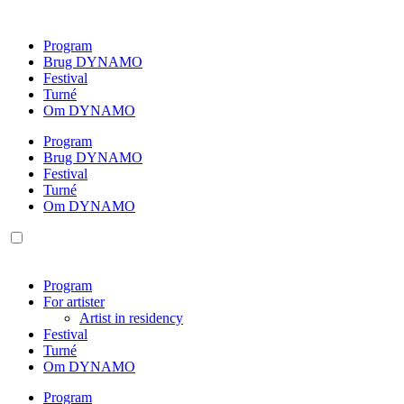
Videre
til
Program
indhold
Brug DYNAMO
Festival
Turné
Om DYNAMO
Program
Brug DYNAMO
Festival
Turné
Om DYNAMO
Program
For artister
Artist in residency
Festival
Turné
Om DYNAMO
Program