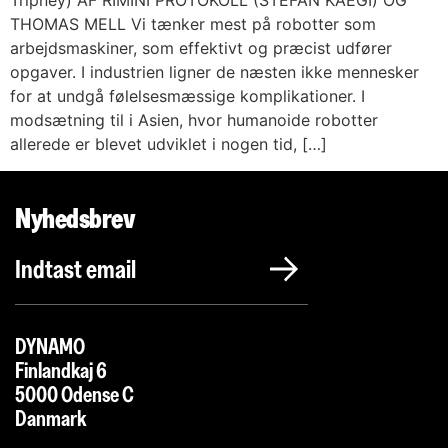
Tripney) AF RIMINI PROTOKOLL (STEFAN KAEGI) OG
THOMAS MELL Vi tænker mest på robotter som
arbejdsmaskiner, som effektivt og præcist udfører
opgaver. I industrien ligner de næsten ikke mennesker
for at undgå følelsesmæssige komplikationer. I
modsætning til i Asien, hvor humanoide robotter
allerede er blevet udviklet i nogen tid, […]
Nyhedsbrev
DYNAMO
Finlandkaj 6
5000 Odense C
Danmark