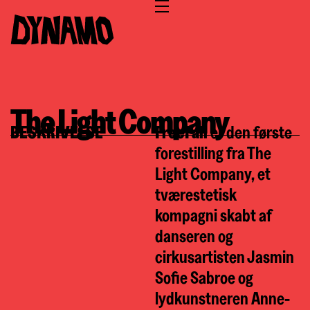
The Light Company
BESKRIVELSE
FreeFall
er den første
forestilling fra The
Light Company, et
tværestetisk
kompagni skabt af
danseren og
cirkusartisten Jasmin
Sofie Sabroe og
lydkunstneren Anne-