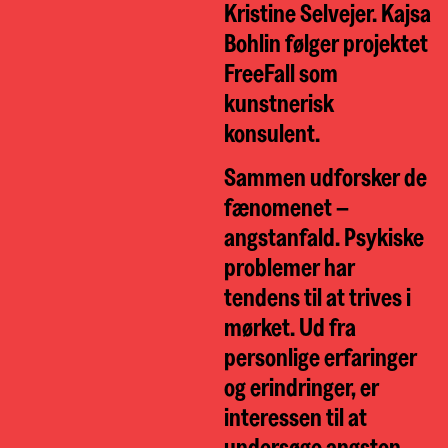
Kristine Selvejer. Kajsa
Bohlin følger projektet
FreeFall som
kunstnerisk
konsulent.
Sammen udforsker de
fænomenet –
angstanfald. Psykiske
problemer har
tendens til at trives i
mørket. Ud fra
personlige erfaringer
og erindringer, er
interessen til at
undersøge angsten