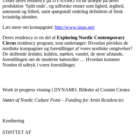
Under deres residency på DYNAMO vil de arbejde på deres
produktion ‘Split ends’, og udforske emner som lighed, ægthed,
autonomi og frihed, samt spørgsmål omkring definition af finsk
kvindelig identitet.
Læs mere om komapgniet:
http://www.sisus.net/
Deres residency er en del af
Exploring Nordic Contemporary
Circus
residency program, som undersøger: Hvordan påvirkes de
nordiske kompagnier og forestillinger af vores nordiske omgivelser?
De skiftende årstider, kulden, mørket, vandet, de store afstande,
forestillingen om de moderne kønsroller … Hvordan kommer
Norden til udtryk i vores forestillinger.
Work in progress visning i DYNAMO. Billeder af Cosmin Cirstea
Støttet af Nordic Culture Point
–
Funding for Artist Residencies
Kreditering
STØTTET AF