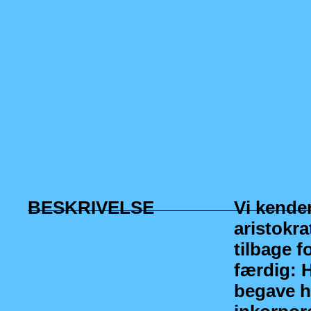
BESKRIVELSE
Vi kende
aristokr
tilbage f
færdig: 
begave ha