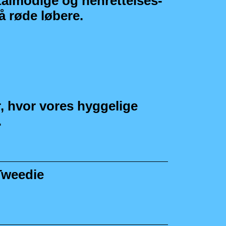
utålmodige og henrettelses-
å røde løbere.
r, hvor vores hyggelige
.
weedie