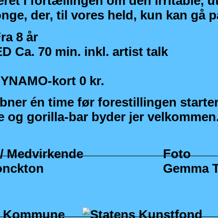
ret i fortællingen om den irritable, 
nge, der, til vores held, kun kan gå p
a 8 år
Ca. 70 min. inkl. artist talk
 DYNAMO-kort 0 kr.
ner én time før forestillingen starte
e og gorilla-bar byder jer velkommen
/ Medvirkende
Foto
nckton
Gemma T