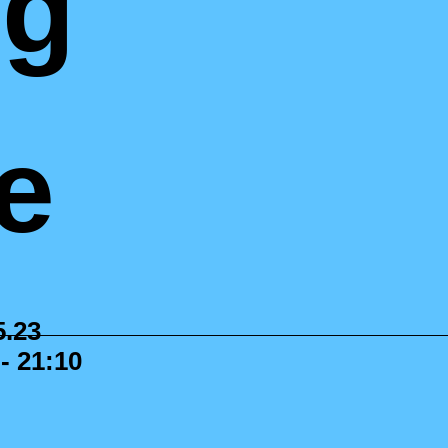
ng
e
5.23
 - 21:10