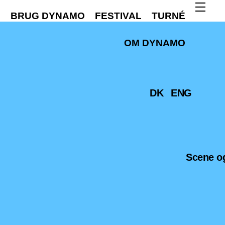
M
BRUG DYNAMO
FESTIVAL
TURNÉ
OM DYNAMO
DK
ENG
Scene og