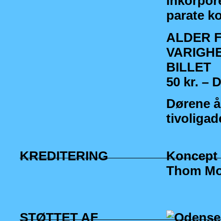
inkorpore
parate ko
ALDER Fr
VARIGHED 
BILLET
50 kr. –
Dørene åb
tivoligad
KREDITERING
Koncept 
Thom Mo
STØTTET AF