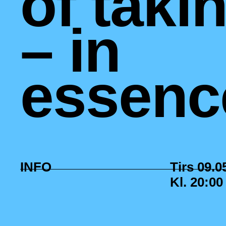
of taki
– in
essenc
INFO
Tirs 09.0
Kl. 20:00