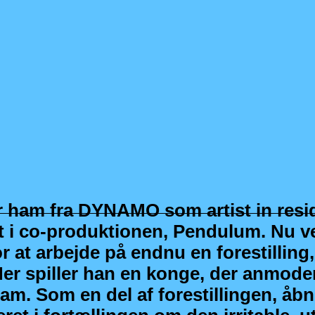
r ham fra DYNAMO som artist in res
at i co-produktionen, Pendulum. Nu
or at arbejde på endnu en forestilling,
Her spiller han en konge, der anmode
m. Som en del af forestillingen, åbn