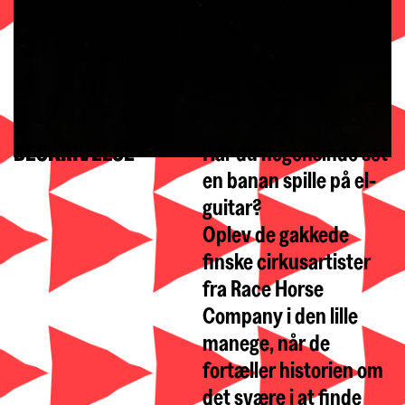
BESKRIVELSE
Har du nogensinde set
en banan spille på el-
guitar?
Oplev de gakkede
finske cirkusartister
fra Race Horse
Company i den lille
manege, når de
fortæller historien om
det svære i at finde