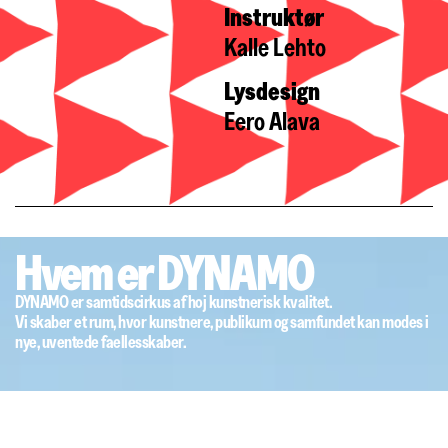
Instruktør
Kalle Lehto
Lysdesign
Eero Alava
Hvem er DYNAMO
DYNAMO er samtidscirkus af hoj kunstnerisk kvalitet.
Vi skaber et rum, hvor kunstnere, publikum og samfundet kan modes i
nye, uventede faellesskaber.
DK
ENG