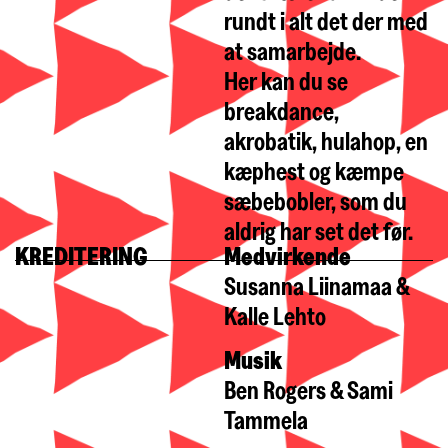
rundt i alt det der med
at samarbejde.
Her kan du se
breakdance,
akrobatik, hulahop, en
kæphest og kæmpe
sæbebobler, som du
aldrig har set det før.
KREDITERING
Medvirkende
Susanna Liinamaa &
Kalle Lehto
Musik
Ben Rogers & Sami
Tammela