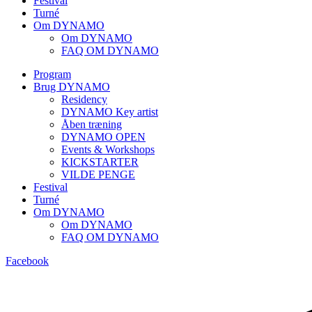
Festival
Turné
Om DYNAMO
Om DYNAMO
FAQ OM DYNAMO
Program
Brug DYNAMO
Residency
DYNAMO Key artist
Åben træning
DYNAMO OPEN
Events & Workshops
KICKSTARTER
VILDE PENGE
Festival
Turné
Om DYNAMO
Om DYNAMO
FAQ OM DYNAMO
Facebook