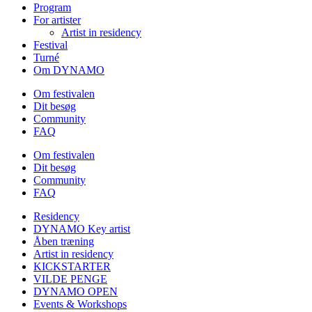
Program
For artister
Artist in residency
Festival
Turné
Om DYNAMO
Om festivalen
Dit besøg
Community
FAQ
Om festivalen
Dit besøg
Community
FAQ
Residency
DYNAMO Key artist
Åben træning
Artist in residency
KICKSTARTER
VILDE PENGE
DYNAMO OPEN
Events & Workshops